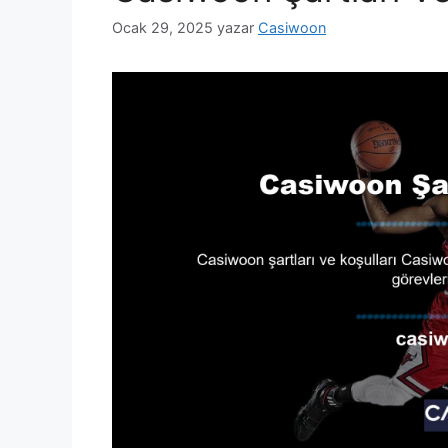
Ocak 29, 2025
yazar
Casiwoon