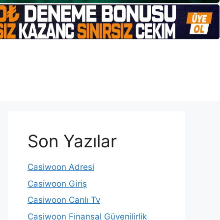
Son Yazılar
Casiwoon Adresi
Casiwoon Giriş
Casiwoon Canlı Tv
Casiwoon Finansal Güvenilirlik