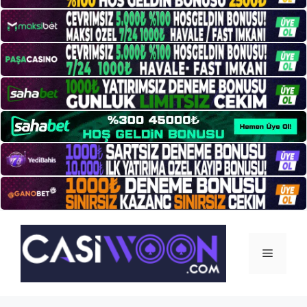
İçeriğe
atla
Menü