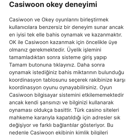
Casiwoon okey deneyimi
Casiwoon ve Okey oyunlarını birleştirmek
kullanıcılara benzersiz bir deneyim sunar ancak
en iyisi tek elle bahis oynamak ve kazanmaktır.
OK ile Casiwoon kazanmak için öncelikle üye
olmanız gerekmektedir. Üyelik işlemini
tamamladıktan sonra sisteme giriş yapıp
Tamam butonuna tıklayınız. Daha sonra
oynamak istediğiniz bahis miktarının bulunduğu
koordinasyon tablosunu seçerek rakibinize karşı
koordinasyon oyunu oynayabilirsiniz. Oyun
Casiwoon bilgisayar sistemini etkilememektedir
ancak kendi şansınızı ve bilginizi kullanarak
oynaması oldukça basittir. Türk casino siteleri
mahkeme kararıyla kapatıldığı için adresler sık
değişiyor ve farklı bağlantılar gösteriyor. Bu
nedenle Casiwoon ekibinin kimlik bilgileri