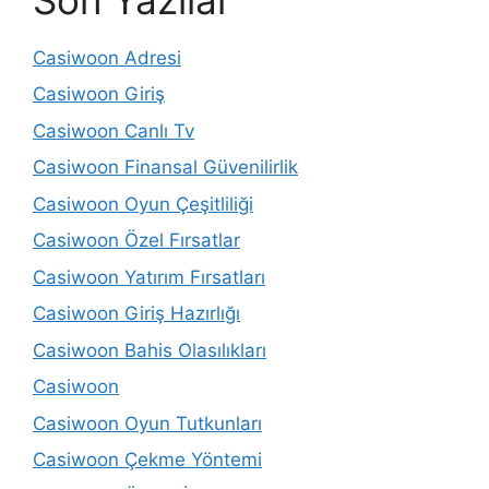
Casiwoon Adresi
Casiwoon Giriş
Casiwoon Canlı Tv
Casiwoon Finansal Güvenilirlik
Casiwoon Oyun Çeşitliliği
Casiwoon Özel Fırsatlar
Casiwoon Yatırım Fırsatları
Casiwoon Giriş Hazırlığı
Casiwoon Bahis Olasılıkları
Casiwoon
Casiwoon Oyun Tutkunları
Casiwoon Çekme Yöntemi