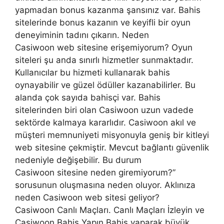
yapmadan bonus kazanma şansınız var. Bahis
sitelerinde bonus kazanın ve keyifli bir oyun
deneyiminin tadını çıkarın. Neden
Casiwoon web sitesine erişemiyorum? Oyun
siteleri şu anda sınırlı hizmetler sunmaktadır.
Kullanıcılar bu hizmeti kullanarak bahis
oynayabilir ve güzel ödüller kazanabilirler. Bu
alanda çok sayıda bahisçi var. Bahis
sitelerinden biri olan Casiwoon uzun vadede
sektörde kalmaya kararlıdır. Casiwoon akıl ve
müşteri memnuniyeti misyonuyla geniş bir kitleyi
web sitesine çekmiştir. Mevcut bağlantı güvenlik
nedeniyle değişebilir. Bu durum
Casiwoon sitesine neden giremiyorum?”
sorusunun oluşmasına neden oluyor. Aklınıza
neden Casiwoon web sitesi geliyor?
Casiwoon Canlı Maçları. Canlı Maçları İzleyin ve
Casiwoon Bahis Yapın Bahis yaparak büyük