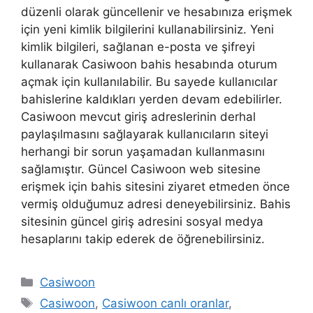
düzenli olarak güncellenir ve hesabınıza erişmek
için yeni kimlik bilgilerini kullanabilirsiniz. Yeni
kimlik bilgileri, sağlanan e-posta ve şifreyi
kullanarak Casiwoon bahis hesabında oturum
açmak için kullanılabilir. Bu sayede kullanıcılar
bahislerine kaldıkları yerden devam edebilirler.
Casiwoon mevcut giriş adreslerinin derhal
paylaşılmasını sağlayarak kullanıcıların siteyi
herhangi bir sorun yaşamadan kullanmasını
sağlamıştır. Güncel Casiwoon web sitesine
erişmek için bahis sitesini ziyaret etmeden önce
vermiş olduğumuz adresi deneyebilirsiniz. Bahis
sitesinin güncel giriş adresini sosyal medya
hesaplarını takip ederek de öğrenebilirsiniz.
Kategoriler
Casiwoon
Etiketler
Casiwoon
,
Casiwoon canlı oranlar
,