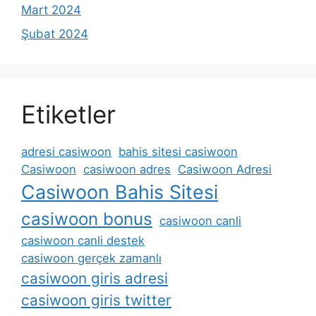
Mart 2024
Şubat 2024
Etiketler
adresi casiwoon
bahis sitesi casiwoon
Casiwoon
casiwoon adres
Casiwoon Adresi
Casiwoon Bahis Sitesi
casiwoon bonus
casiwoon canli
casiwoon canli destek
casiwoon gerçek zamanlı
casiwoon giris adresi
casiwoon giris twitter