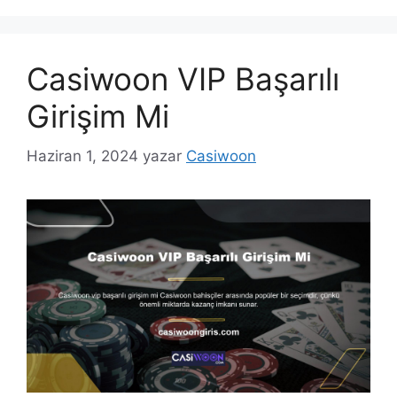
Casiwoon VIP Başarılı
Girişim Mi
Haziran 1, 2024
yazar
Casiwoon