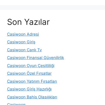
Son Yazılar
Casiwoon Adresi
Casiwoon Giriş
Casiwoon Canlı Tv
Casiwoon Finansal Güvenilirlik
Casiwoon Oyun Çeşitliliği
Casiwoon Özel Fırsatlar
Casiwoon Yatırım Fırsatları
Casiwoon Giriş Hazırlığı
Casiwoon Bahis Olasılıkları
Casiwoon