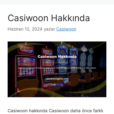
Casiwoon Hakkında
Haziran 12, 2024
yazar
Casiwoon
Casiwoon hakkında Casiwoon daha önce farklı