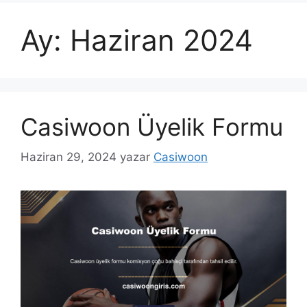
Ay:
Haziran 2024
Casiwoon Üyelik Formu
Haziran 29, 2024
yazar
Casiwoon