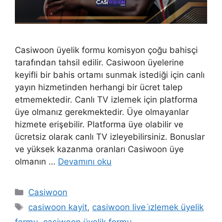
Casiwoon üyelik formu komisyon çoğu bahisçi
tarafından tahsil edilir. Casiwoon üyelerine
keyifli bir bahis ortamı sunmak istediği için canlı
yayın hizmetinden herhangi bir ücret talep
etmemektedir. Canlı TV izlemek için platforma
üye olmanız gerekmektedir. Üye olmayanlar
hizmete erişebilir. Platforma üye olabilir ve
ücretsiz olarak canlı TV izleyebilirsiniz. Bonuslar
ve yüksek kazanma oranları Casiwoon üye
olmanın …
Devamını oku
Kategoriler
Casiwoon
Etiketler
casiwoon kayit
,
casiwoon live i̇zlemek üyelik