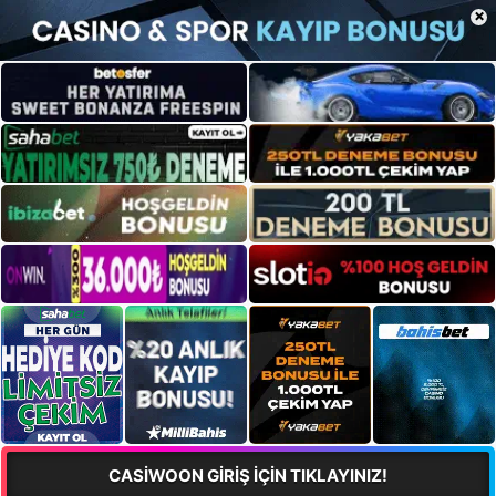
×
CASİWOON GİRİŞ İÇİN TIKLAYINIZ!