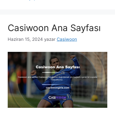
Casiwoon Ana Sayfası
Haziran 15, 2024
yazar
Casiwoon