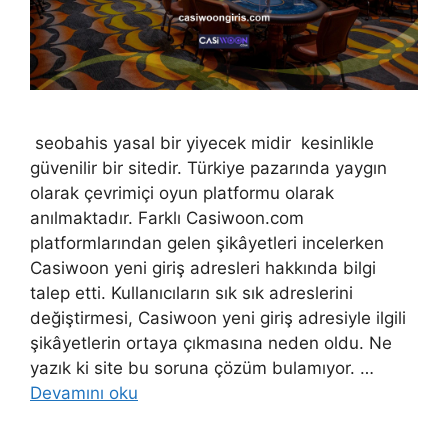
seobahis yasal bir yiyecek midir kesinlikle
güvenilir bir sitedir. Türkiye pazarında yaygın
olarak çevrimiçi oyun platformu olarak
anılmaktadır. Farklı Casiwoon.com
platformlarından gelen şikâyetleri incelerken
Casiwoon yeni giriş adresleri hakkında bilgi
talep etti. Kullanıcıların sık sık adreslerini
değiştirmesi, Casiwoon yeni giriş adresiyle ilgili
şikâyetlerin ortaya çıkmasına neden oldu. Ne
yazık ki site bu soruna çözüm bulamıyor. …
Devamını oku