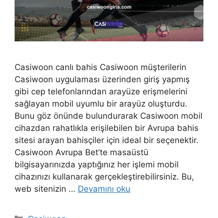
Casiwoon canlı bahis Casiwoon müşterilerin
Casiwoon uygulaması üzerinden giriş yapmış
gibi cep telefonlarından arayüze erişmelerini
sağlayan mobil uyumlu bir arayüz oluşturdu.
Bunu göz önünde bulundurarak Casiwoon mobil
cihazdan rahatlıkla erişilebilen bir Avrupa bahis
sitesi arayan bahisçiler için ideal bir seçenektir.
Casiwoon Avrupa Bet’te masaüstü
bilgisayarınızda yaptığınız her işlemi mobil
cihazınızı kullanarak gerçekleştirebilirsiniz. Bu,
web sitenizin …
Devamını oku
Kategoriler