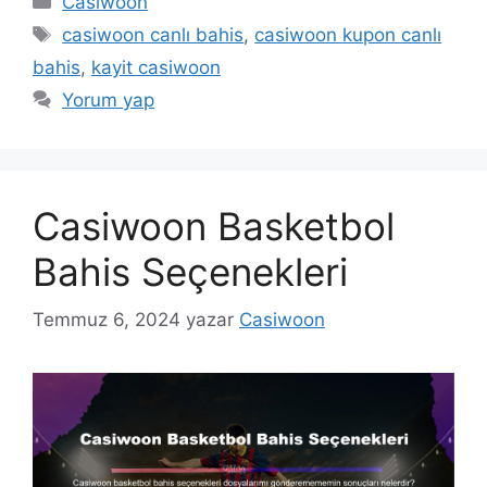
Casiwoon
Etiketler
casiwoon canlı bahis
,
casiwoon kupon canlı
bahis
,
kayit casiwoon
Yorum yap
Casiwoon Basketbol
Bahis Seçenekleri
Temmuz 6, 2024
yazar
Casiwoon