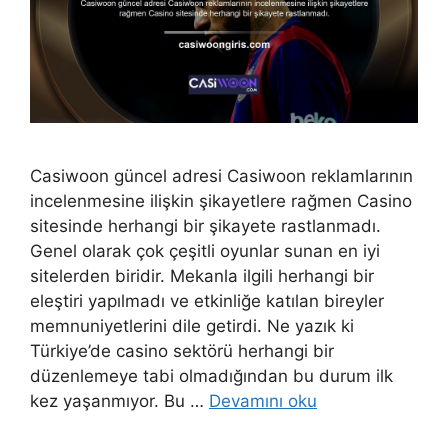
Casiwoon güncel adresi Casiwoon reklamlarının
incelenmesine ilişkin şikayetlere rağmen Casino
sitesinde herhangi bir şikayete rastlanmadı.
Genel olarak çok çeşitli oyunlar sunan en iyi
sitelerden biridir. Mekanla ilgili herhangi bir
eleştiri yapılmadı ve etkinliğe katılan bireyler
memnuniyetlerini dile getirdi. Ne yazık ki
Türkiye’de casino sektörü herhangi bir
düzenlemeye tabi olmadığından bu durum ilk
kez yaşanmıyor. Bu …
Devamını oku