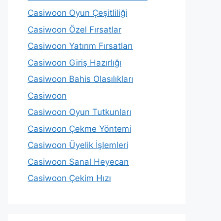
Casiwoon Oyun Çeşitliliği
Casiwoon Özel Fırsatlar
Casiwoon Yatırım Fırsatları
Casiwoon Giriş Hazırlığı
Casiwoon Bahis Olasılıkları
Casiwoon
Casiwoon Oyun Tutkunları
Casiwoon Çekme Yöntemi
Casiwoon Üyelik İşlemleri
Casiwoon Sanal Heyecan
Casiwoon Çekim Hızı