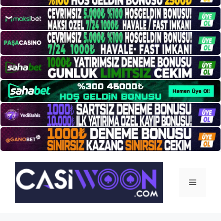
İçeriğe
atla
Menü