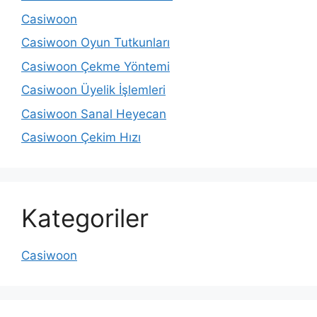
Casiwoon
Casiwoon Oyun Tutkunları
Casiwoon Çekme Yöntemi
Casiwoon Üyelik İşlemleri
Casiwoon Sanal Heyecan
Casiwoon Çekim Hızı
Kategoriler
Casiwoon