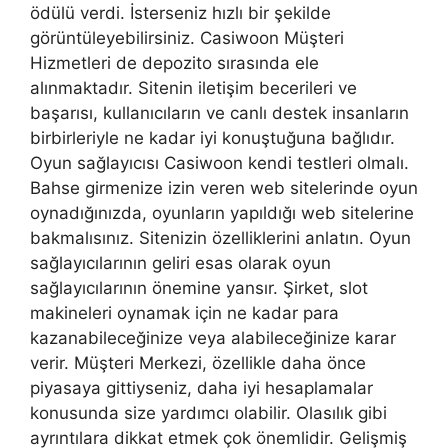
ödülü verdi. İsterseniz hızlı bir şekilde
görüntüleyebilirsiniz. Casiwoon Müşteri
Hizmetleri de depozito sırasında ele
alınmaktadır. Sitenin iletişim becerileri ve
başarısı, kullanıcıların ve canlı destek insanların
birbirleriyle ne kadar iyi konuştuğuna bağlıdır.
Oyun sağlayıcısı Casiwoon kendi testleri olmalı.
Bahse girmenize izin veren web sitelerinde oyun
oynadığınızda, oyunların yapıldığı web sitelerine
bakmalısınız. Sitenizin özelliklerini anlatın. Oyun
sağlayıcılarının geliri esas olarak oyun
sağlayıcılarının önemine yansır. Şirket, slot
makineleri oynamak için ne kadar para
kazanabileceğinize veya alabileceğinize karar
verir. Müşteri Merkezi, özellikle daha önce
piyasaya gittiyseniz, daha iyi hesaplamalar
konusunda size yardımcı olabilir. Olasılık gibi
ayrıntılara dikkat etmek çok önemlidir. Gelişmiş