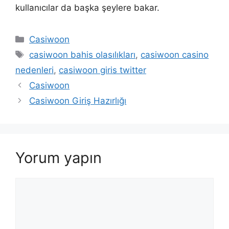
kullanıcılar da başka şeylere bakar.
Kategoriler
Casiwoon
Etiketler
casiwoon bahis olasılıkları
,
casiwoon casino
nedenleri
,
casiwoon giris twitter
Casiwoon
Casiwoon Giriş Hazırlığı
Yorum yapın
Yorum