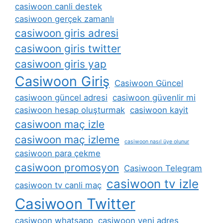
casiwoon canli destek
casiwoon gerçek zamanlı
casiwoon giris adresi
casiwoon giris twitter
casiwoon giris yap
Casiwoon Giriş
Casiwoon Güncel
casiwoon güncel adresi
casiwoon güvenlir mi
casiwoon hesap oluşturmak
casiwoon kayit
casiwoon maç izle
casiwoon maç izleme
casiwoon nasıl üye olunur
casiwoon para çekme
casiwoon promosyon
Casiwoon Telegram
casiwoon tv izle
casiwoon tv canli maç
Casiwoon Twitter
casiwoon whatsapp
casiwoon yeni adres