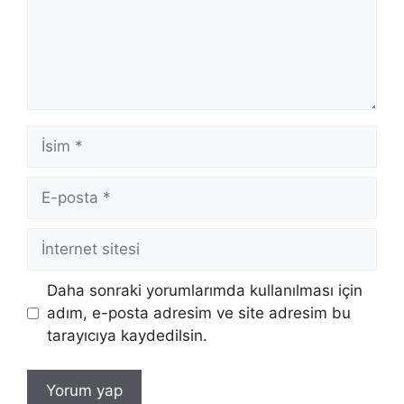
İsim
E-
posta
İnternet
sitesi
Daha sonraki yorumlarımda kullanılması için
adım, e-posta adresim ve site adresim bu
tarayıcıya kaydedilsin.