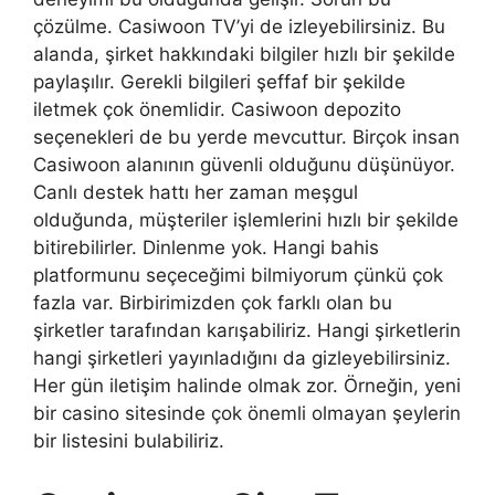
çözülme. Casiwoon TV’yi de izleyebilirsiniz. Bu
alanda, şirket hakkındaki bilgiler hızlı bir şekilde
paylaşılır. Gerekli bilgileri şeffaf bir şekilde
iletmek çok önemlidir. Casiwoon depozito
seçenekleri de bu yerde mevcuttur. Birçok insan
Casiwoon alanının güvenli olduğunu düşünüyor.
Canlı destek hattı her zaman meşgul
olduğunda, müşteriler işlemlerini hızlı bir şekilde
bitirebilirler. Dinlenme yok. Hangi bahis
platformunu seçeceğimi bilmiyorum çünkü çok
fazla var. Birbirimizden çok farklı olan bu
şirketler tarafından karışabiliriz. Hangi şirketlerin
hangi şirketleri yayınladığını da gizleyebilirsiniz.
Her gün iletişim halinde olmak zor. Örneğin, yeni
bir casino sitesinde çok önemli olmayan şeylerin
bir listesini bulabiliriz.