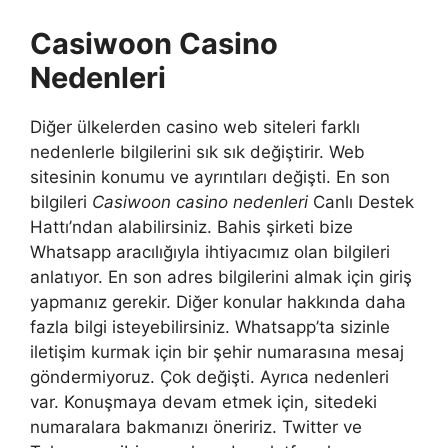
Casiwoon Casino
Nedenleri
Diğer ülkelerden casino web siteleri farklı
nedenlerle bilgilerini sık sık değiştirir. Web
sitesinin konumu ve ayrıntıları değişti. En son
bilgileri
Casiwoon casino nedenleri
Canlı Destek
Hattı’ndan alabilirsiniz. Bahis şirketi bize
Whatsapp aracılığıyla ihtiyacımız olan bilgileri
anlatıyor. En son adres bilgilerini almak için giriş
yapmanız gerekir. Diğer konular hakkında daha
fazla bilgi isteyebilirsiniz. Whatsapp’ta sizinle
iletişim kurmak için bir şehir numarasına mesaj
göndermiyoruz. Çok değişti. Ayrıca nedenleri
var. Konuşmaya devam etmek için, sitedeki
numaralara bakmanızı öneririz. Twitter ve