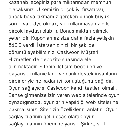
kazanabileceğiniz para miktarından memnun
olacaksınız. Ülkemizin birçok iyi fırsatı var,
ancak başa çıkmamız gereken birçok büyük
sorun var. Üye olmak, sık kullanmasanız bile
birçok faydası olabilir. Bonus miktarı bilmek
yeterlidir. Kuponlarınız size daha fazla yetişkin
ödülü verdi. İsterseniz hızlı bir şekilde
görüntüleyebilirsiniz. Casiwoon Müşteri
Hizmetleri de depozito sırasında ele
alınmaktadır. Sitenin iletişim becerileri ve
başarısı, kullanıcıların ve canlı destek insanların
birbirleriyle ne kadar iyi konuştuğuna bağlıdır.
Oyun sağlayıcısı Casiwoon kendi testleri olmalı.
Bahse girmenize izin veren web sitelerinde oyun
oynadığınızda, oyunların yapıldığı web sitelerine
bakmalısınız. Sitenizin özelliklerini anlatın. Oyun
sağlayıcılarının geliri esas olarak oyun
sağlayıcılarının önemine yansır. Şirket, slot