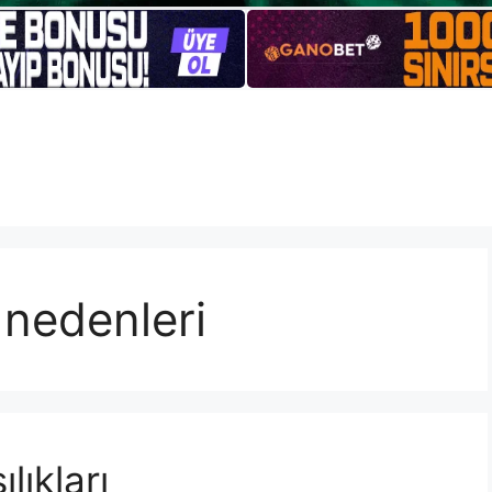
nedenleri
lıkları