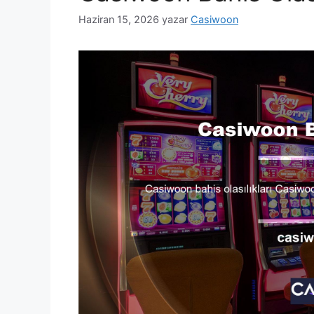
Haziran 15, 2026
yazar
Casiwoon