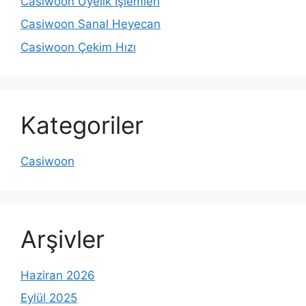
Casiwoon Üyelik İşlemleri
Casiwoon Sanal Heyecan
Casiwoon Çekim Hızı
Kategoriler
Casiwoon
Arşivler
Haziran 2026
Eylül 2025