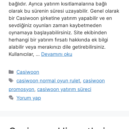
bağlıdır. Ayrıca yatırım kısıtlamalarına bağlı
olarak bu sürenin süresi uzayabilir. Genel olarak
bir Casiwoon şirketine yatırım yapabilir ve en
sevdiğiniz oyunları zaman kaybetmeden
oynamaya başlayabilirsiniz. Site ekibinden
herhangi bir yatırım fırsatı hakkında ek bilgi
alabilir veya merakınızı dile getirebilirsiniz.
Kullanıcılar, …
Devamını oku
Kategoriler
Casiwoon
Etiketler
casiwoon normal oyun rulet
,
casiwoon
promosyon
,
casiwoon yatırım süreci
Yorum yap