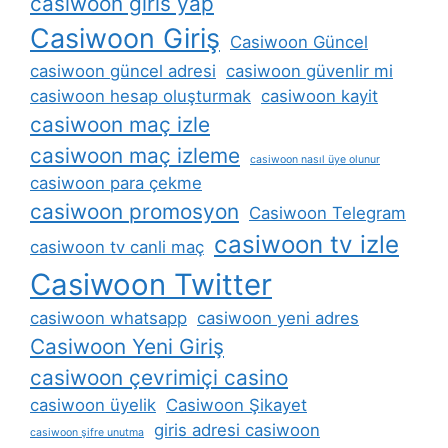
casiwoon giris yap
Casiwoon Giriş
Casiwoon Güncel
casiwoon güncel adresi
casiwoon güvenlir mi
casiwoon hesap oluşturmak
casiwoon kayit
casiwoon maç izle
casiwoon maç izleme
casiwoon nasıl üye olunur
casiwoon para çekme
casiwoon promosyon
Casiwoon Telegram
casiwoon tv izle
casiwoon tv canli maç
Casiwoon Twitter
casiwoon whatsapp
casiwoon yeni adres
Casiwoon Yeni Giriş
casiwoon çevrimiçi casino
casiwoon üyelik
Casiwoon Şikayet
giris adresi casiwoon
casiwoon şifre unutma