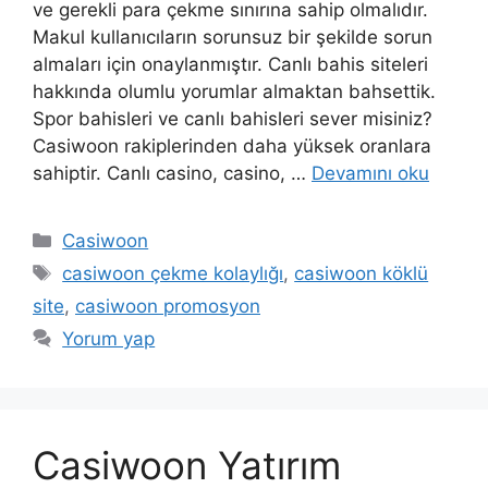
ve gerekli para çekme sınırına sahip olmalıdır.
Makul kullanıcıların sorunsuz bir şekilde sorun
almaları için onaylanmıştır. Canlı bahis siteleri
hakkında olumlu yorumlar almaktan bahsettik.
Spor bahisleri ve canlı bahisleri sever misiniz?
Casiwoon rakiplerinden daha yüksek oranlara
sahiptir. Canlı casino, casino, …
Devamını oku
Kategoriler
Casiwoon
Etiketler
casiwoon çekme kolaylığı
,
casiwoon köklü
site
,
casiwoon promosyon
Yorum yap
Casiwoon Yatırım