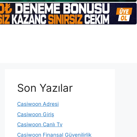
Son Yazılar
Casiwoon Adresi
Casiwoon Giriş
Casiwoon Canlı Tv
Casiwoon Finansal Güvenilirlik