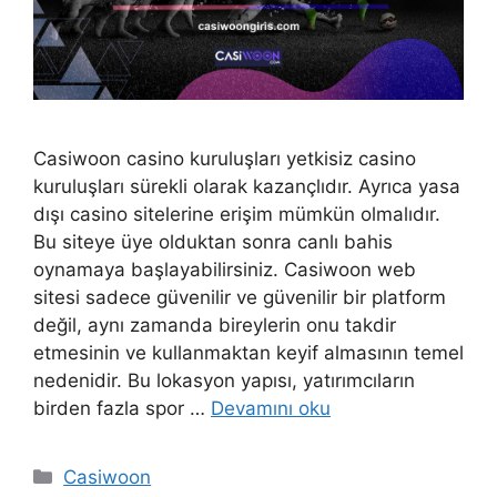
Casiwoon casino kuruluşları yetkisiz casino
kuruluşları sürekli olarak kazançlıdır. Ayrıca yasa
dışı casino sitelerine erişim mümkün olmalıdır.
Bu siteye üye olduktan sonra canlı bahis
oynamaya başlayabilirsiniz. Casiwoon web
sitesi sadece güvenilir ve güvenilir bir platform
değil, aynı zamanda bireylerin onu takdir
etmesinin ve kullanmaktan keyif almasının temel
nedenidir. Bu lokasyon yapısı, yatırımcıların
birden fazla spor …
Devamını oku
Kategoriler
Casiwoon