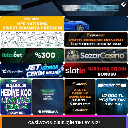
×
CASİWOON GİRİŞ İÇİN TIKLAYINIZ!