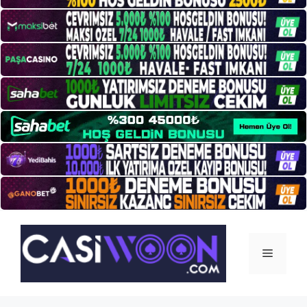
İçeriğe
atla
Menü