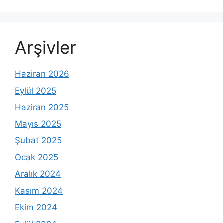
Arşivler
Haziran 2026
Eylül 2025
Haziran 2025
Mayıs 2025
Şubat 2025
Ocak 2025
Aralık 2024
Kasım 2024
Ekim 2024