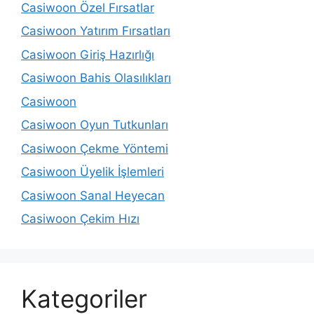
Casiwoon Özel Fırsatlar
Casiwoon Yatırım Fırsatları
Casiwoon Giriş Hazırlığı
Casiwoon Bahis Olasılıkları
Casiwoon
Casiwoon Oyun Tutkunları
Casiwoon Çekme Yöntemi
Casiwoon Üyelik İşlemleri
Casiwoon Sanal Heyecan
Casiwoon Çekim Hızı
Kategoriler