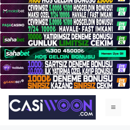
İçeriğe
atla
Menü