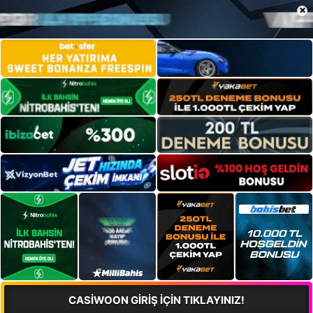
×
CASİWOON GİRİŞ İÇİN TIKLAYINIZ!