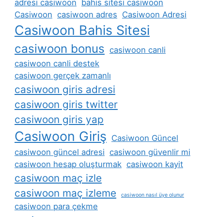
adresi casiwoon
bahis sitesi casiwoon
Casiwoon
casiwoon adres
Casiwoon Adresi
Casiwoon Bahis Sitesi
casiwoon bonus
casiwoon canli
casiwoon canli destek
casiwoon gerçek zamanlı
casiwoon giris adresi
casiwoon giris twitter
casiwoon giris yap
Casiwoon Giriş
Casiwoon Güncel
casiwoon güncel adresi
casiwoon güvenlir mi
casiwoon hesap oluşturmak
casiwoon kayit
casiwoon maç izle
casiwoon maç izleme
casiwoon nasıl üye olunur
casiwoon para çekme