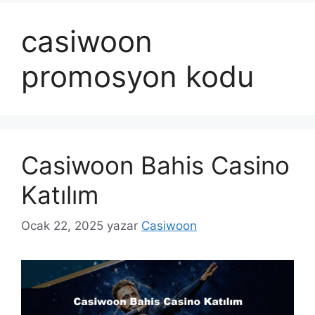
casiwoon
promosyon kodu
Casiwoon Bahis Casino
Katılım
Ocak 22, 2025
yazar
Casiwoon