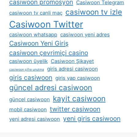
casiwoon promosyon
Casiwoon Telegram
casiwoon tv izle
casiwoon tv canli maç
Casiwoon Twitter
casiwoon whatsapp
casiwoon yeni adres
Casiwoon Yeni Giriş
casiwoon çevrimiçi casino
casiwoon üyelik
Casiwoon Şikayet
giris adresi casiwoon
casiwoon şifre unutma
giris casiwoon
giris yap casiwoon
güncel adresi casiwoon
kayit casiwoon
güncel casiwoon
twitter casiwoon
mobil casiwoon
yeni giris casiwoon
yeni adresi casiwoon