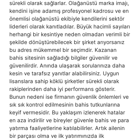
sürekli olarak sağlarlar. Olağanüstü marka imajı,
kendini işine adamış profesyonel kadrosu ve en
önemlisi olağanüstü ekibiyle kendilerini sektör
liderleri olarak kanıtladılar. Büyük hacimli sayıları
herhangi bir kesintiye neden olmadan verimli bir
şekilde dönüştürebilecek bir şirket arıyorsanız
bu adres mükemmel bir seçimdir. Kazanan
bahis sitesinin sağladığı bilgiler güvenilir ve
güvenilirdir. Anında ulaşarak sorularınıza daha
kesin ve tarafsız yanıtlar alabilirsiniz. Uygun
lisanslara sahip köklü şirketler sürekli olarak
rakiplerinden daha iyi performans gösterir.
Bunun nedeni ise firmanın güvenlik önlemleri ve
sık sık kontrol edilmesinin bahis tutkunlarına
keyif vermesidir. Bu yaklaşım izlenerek hatalar
en aza indirilir ve bireyler güvenle bahis ve para
yatırma faaliyetlerine katılabilirler. Artık ailenin
bir parçası olma ve ilk yatırımınızda ilk