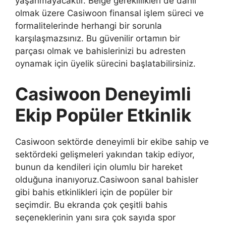
yaşanmayacaktır. Belge gereklilikleri de dahil
olmak üzere Casiwoon finansal işlem süreci ve
formalitelerinde herhangi bir sorunla
karşılaşmazsınız. Bu güvenilir ortamın bir
parçası olmak ve bahislerinizi bu adresten
oynamak için üyelik sürecini başlatabilirsiniz.
Casiwoon Deneyimli
Ekip Popüler Etkinlik
Casiwoon sektörde deneyimli bir ekibe sahip ve
sektördeki gelişmeleri yakından takip ediyor,
bunun da kendileri için olumlu bir hareket
olduğuna inanıyoruz.Casiwoon sanal bahisler
gibi bahis etkinlikleri için de popüler bir
seçimdir. Bu ekranda çok çeşitli bahis
seçeneklerinin yanı sıra çok sayıda spor