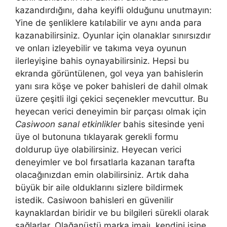
kazandırdığını, daha keyifli olduğunu unutmayın:
Yine de şenliklere katılabilir ve aynı anda para
kazanabilirsiniz. Oyunlar için olanaklar sınırsızdır
ve onları izleyebilir ve takıma veya oyunun
ilerleyişine bahis oynayabilirsiniz. Hepsi bu
ekranda görüntülenen, gol veya yan bahislerin
yanı sıra köşe ve poker bahisleri de dahil olmak
üzere çeşitli ilgi çekici seçenekler mevcuttur. Bu
heyecan verici deneyimin bir parçası olmak için
Casiwoon sanal etkinlikler
bahis sitesinde yeni
üye ol butonuna tıklayarak gerekli formu
doldurup üye olabilirsiniz. Heyecan verici
deneyimler ve bol fırsatlarla kazanan tarafta
olacağınızdan emin olabilirsiniz. Artık daha
büyük bir aile olduklarını sizlere bildirmek
istedik. Casiwoon bahisleri en güvenilir
kaynaklardan biridir ve bu bilgileri sürekli olarak
sağlarlar. Olağanüstü marka imajı, kendini işine