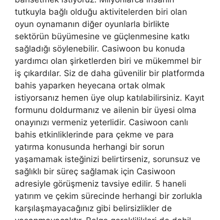
tutkuyla bağlı olduğu aktivitelerden biri olan
oyun oynamanın diğer oyunlarla birlikte
sektörün büyümesine ve güçlenmesine katkı
sağladığı söylenebilir. Casiwoon bu konuda
yardımcı olan şirketlerden biri ve mükemmel bir
iş çıkardılar. Siz de daha güvenilir bir platformda
bahis yaparken heyecana ortak olmak
istiyorsanız hemen üye olup katılabilirsiniz. Kayıt
formunu doldurmanız ve ailenin bir üyesi olma
onayınızı vermeniz yeterlidir. Casiwoon canlı
bahis etkinliklerinde para çekme ve para
yatırma konusunda herhangi bir sorun
yaşamamak isteğinizi belirtirseniz, sorunsuz ve
sağlıklı bir süreç sağlamak için Casiwoon
adresiyle görüşmeniz tavsiye edilir. 5 haneli
yatırım ve çekim sürecinde herhangi bir zorlukla
karşılaşmayacağınız gibi belirsizlikler de