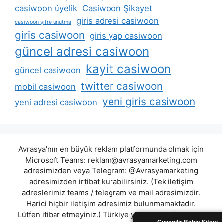
casiwoon üyelik
Casiwoon Şikayet
giris adresi casiwoon
casiwoon şifre unutma
giris casiwoon
giris yap casiwoon
güncel adresi casiwoon
kayit casiwoon
güncel casiwoon
twitter casiwoon
mobil casiwoon
yeni giris casiwoon
yeni adresi casiwoon
Avrasya'nın en büyük reklam platformunda olmak için
Microsoft Teams:
reklam@avrasyamarketing.com
adresimizden veya Telegram: @Avrasyamarketing
adresimizden irtibat kurabilirsiniz. (Tek iletişim
adreslerimiz teams / telegram ve mail adresimizdir.
Harici hiçbir iletişim adresimiz bulunmamaktadır.
Lütfen itibar etmeyiniz.) Türkiye yasalarına göre 7258