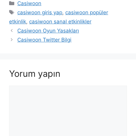
Kategoriler
Casiwoon
Etiketler
casiwoon giris yap
,
casiwoon popüler
etkinlik
,
casiwoon sanal etkinlikler
Casiwoon Oyun Yasakları
Casiwoon Twitter Bilgi
Yorum yapın
Yorum