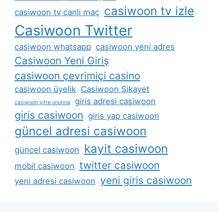
casiwoon tv izle
casiwoon tv canli maç
Casiwoon Twitter
casiwoon whatsapp
casiwoon yeni adres
Casiwoon Yeni Giriş
casiwoon çevrimiçi casino
casiwoon üyelik
Casiwoon Şikayet
giris adresi casiwoon
casiwoon şifre unutma
giris casiwoon
giris yap casiwoon
güncel adresi casiwoon
kayit casiwoon
güncel casiwoon
twitter casiwoon
mobil casiwoon
yeni giris casiwoon
yeni adresi casiwoon