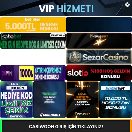
×
CASİWOON GİRİŞ İÇİN TIKLAYINIZ!