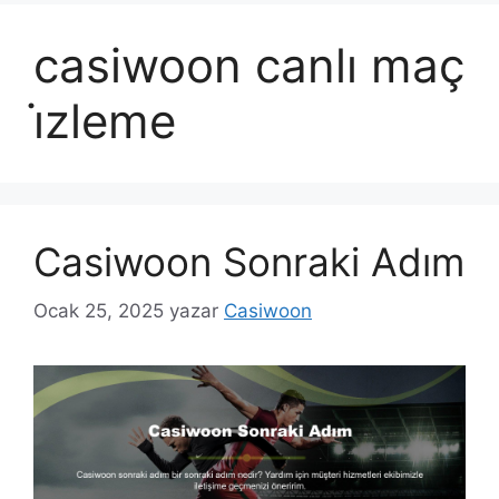
casiwoon canlı maç
i̇zleme
Casiwoon Sonraki Adım
Ocak 25, 2025
yazar
Casiwoon