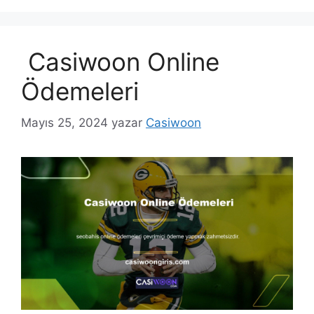
Casiwoon Online
Ödemeleri
Mayıs 25, 2024
yazar
Casiwoon