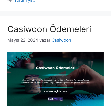
Yorum yap
Casiwoon Ödemeleri
Mayıs 22, 2024
yazar
Casiwoon