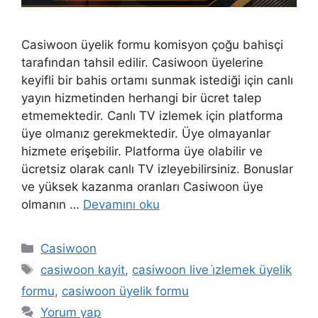
Casiwoon üyelik formu komisyon çoğu bahisçi
tarafından tahsil edilir. Casiwoon üyelerine
keyifli bir bahis ortamı sunmak istediği için canlı
yayın hizmetinden herhangi bir ücret talep
etmemektedir. Canlı TV izlemek için platforma
üye olmanız gerekmektedir. Üye olmayanlar
hizmete erişebilir. Platforma üye olabilir ve
ücretsiz olarak canlı TV izleyebilirsiniz. Bonuslar
ve yüksek kazanma oranları Casiwoon üye
olmanın …
Devamını oku
Kategoriler
Casiwoon
Etiketler
casiwoon kayit
,
casiwoon live i̇zlemek üyelik
formu
,
casiwoon üyelik formu
Yorum yap