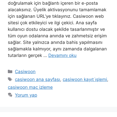
doğrulamak için bağlantı içeren bir e-posta
alacaksınız. Üyelik aktivasyonunu tamamlamak
için sağlanan URL’ye tıklayınız. Casiwoon web
sitesi çok etkileyici ve ilgi çekici. Ana sayfa
kullanıcı dostu olacak şekilde tasarlanmıştır ve
tüm oyun odalarına anında ve zahmetsiz erişim
sağlar. Site yalnızca anında bahis yapılmasını
sağlamakla kalmıyor, aynı zamanda dalgalanan
tutarların gerçek …
Devamını oku
Kategoriler
Casiwoon
Etiketler
casiwoon ana sayfası
,
casiwoon kayıt i̇şlemi
,
casiwoon maç izleme
Yorum yap