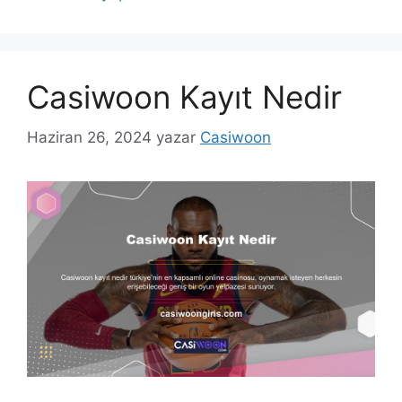
Casiwoon Kayıt Nedir
Haziran 26, 2024
yazar
Casiwoon