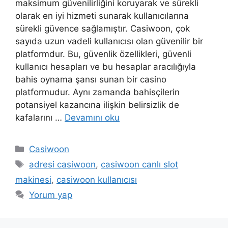
maksimum güvenilirliğini koruyarak ve sürekli
olarak en iyi hizmeti sunarak kullanıcılarına
sürekli güvence sağlamıştır. Casiwoon, çok
sayıda uzun vadeli kullanıcısı olan güvenilir bir
platformdur. Bu, güvenlik özellikleri, güvenli
kullanıcı hesapları ve bu hesaplar aracılığıyla
bahis oynama şansı sunan bir casino
platformudur. Aynı zamanda bahisçilerin
potansiyel kazancına ilişkin belirsizlik de
kafalarını …
Devamını oku
Kategoriler
Casiwoon
Etiketler
adresi casiwoon
,
casiwoon canlı slot
makinesi
,
casiwoon kullanıcısı
Yorum yap