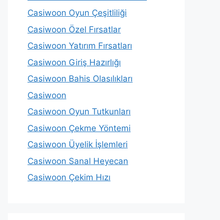
Casiwoon Oyun Çeşitliliği
Casiwoon Özel Fırsatlar
Casiwoon Yatırım Fırsatları
Casiwoon Giriş Hazırlığı
Casiwoon Bahis Olasılıkları
Casiwoon
Casiwoon Oyun Tutkunları
Casiwoon Çekme Yöntemi
Casiwoon Üyelik İşlemleri
Casiwoon Sanal Heyecan
Casiwoon Çekim Hızı