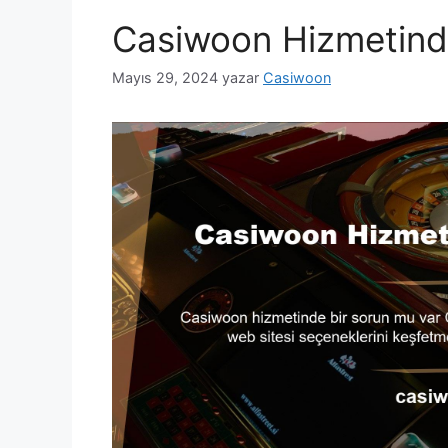
Casiwoon Hizmetind
Mayıs 29, 2024
yazar
Casiwoon