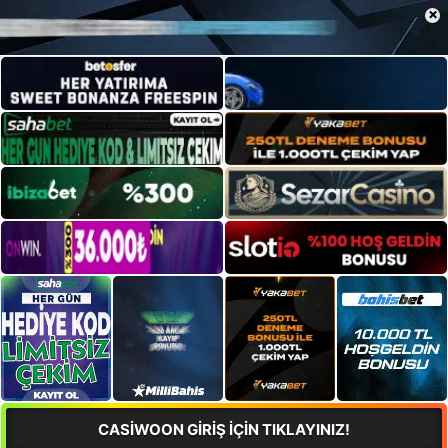
×
CASİWOON GİRİŞ İÇİN TIKLAYINIZ!