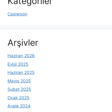
Kategoriler
Casiwoon
Arşivler
Haziran 2026
Eylül 2025
Haziran 2025
Mayıs 2025
Şubat 2025
Ocak 2025
Aralık 2024