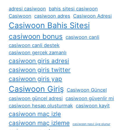
adresi casiwoon
bahis sitesi casiwoon
Casiwoon
casiwoon adres
Casiwoon Adresi
Casiwoon Bahis Sitesi
casiwoon bonus
casiwoon canli
casiwoon canli destek
casiwoon gerçek zamanlı
casiwoon giris adresi
casiwoon giris twitter
casiwoon giris yap
Casiwoon Giriş
Casiwoon Güncel
casiwoon güncel adresi
casiwoon güvenlir mi
casiwoon hesap oluşturmak
casiwoon kayit
casiwoon maç izle
casiwoon maç izleme
casiwoon nasıl üye olunur