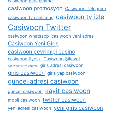
casiwoon para çekme
casiwoon promosyon
Casiwoon Telegram
casiwoon tv izle
casiwoon tv canli maç
Casiwoon Twitter
casiwoon whatsapp
casiwoon yeni adres
Casiwoon Yeni Giriş
casiwoon çevrimiçi casino
casiwoon üyelik
Casiwoon Şikayet
giris adresi casiwoon
casiwoon şifre unutma
giris casiwoon
giris yap casiwoon
güncel adresi casiwoon
kayit casiwoon
güncel casiwoon
twitter casiwoon
mobil casiwoon
yeni giris casiwoon
yeni adresi casiwoon