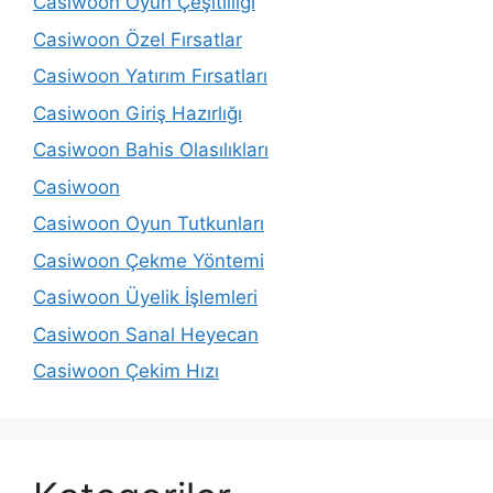
Casiwoon Oyun Çeşitliliği
Casiwoon Özel Fırsatlar
Casiwoon Yatırım Fırsatları
Casiwoon Giriş Hazırlığı
Casiwoon Bahis Olasılıkları
Casiwoon
Casiwoon Oyun Tutkunları
Casiwoon Çekme Yöntemi
Casiwoon Üyelik İşlemleri
Casiwoon Sanal Heyecan
Casiwoon Çekim Hızı