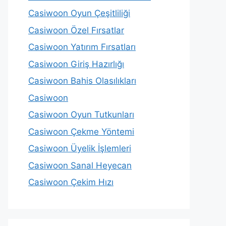
Casiwoon Oyun Çeşitliliği
Casiwoon Özel Fırsatlar
Casiwoon Yatırım Fırsatları
Casiwoon Giriş Hazırlığı
Casiwoon Bahis Olasılıkları
Casiwoon
Casiwoon Oyun Tutkunları
Casiwoon Çekme Yöntemi
Casiwoon Üyelik İşlemleri
Casiwoon Sanal Heyecan
Casiwoon Çekim Hızı