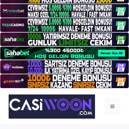
İçeriğe
atla
Menü