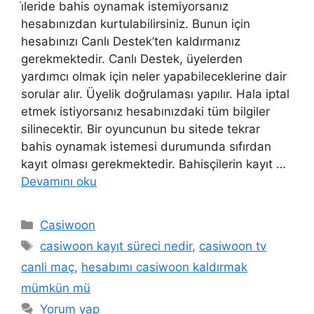
i̇leride bahis oynamak istemiyorsanız
hesabınızdan kurtulabilirsiniz. Bunun için
hesabınızı Canlı Destek’ten kaldırmanız
gerekmektedir. Canlı Destek, üyelerden
yardımcı olmak için neler yapabileceklerine dair
sorular alır. Üyelik doğrulaması yapılır. Hala iptal
etmek istiyorsanız hesabınızdaki tüm bilgiler
silinecektir. Bir oyuncunun bu sitede tekrar
bahis oynamak istemesi durumunda sıfırdan
kayıt olması gerekmektedir. Bahisçilerin kayıt …
Devamını oku
Kategoriler
Casiwoon
Etiketler
casiwoon kayıt süreci nedir
,
casiwoon tv
canli maç
,
hesabımı casiwoon kaldırmak
mümkün mü
Yorum yap