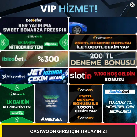
×
CASİWOON GİRİŞ İÇİN TIKLAYINIZ!