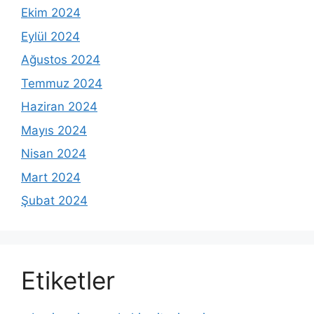
Ekim 2024
Eylül 2024
Ağustos 2024
Temmuz 2024
Haziran 2024
Mayıs 2024
Nisan 2024
Mart 2024
Şubat 2024
Etiketler