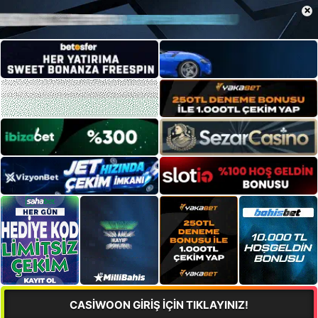
×
CASİWOON GİRİŞ İÇİN TIKLAYINIZ!