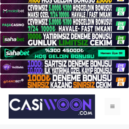
İçeriğe
atla
Menü