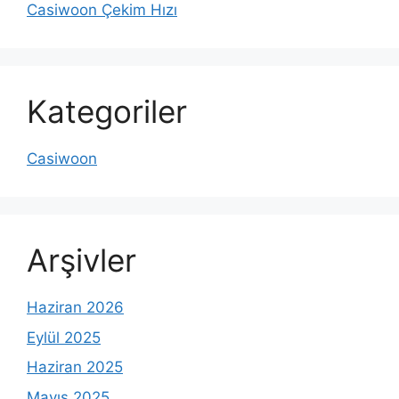
Casiwoon Çekim Hızı
Kategoriler
Casiwoon
Arşivler
Haziran 2026
Eylül 2025
Haziran 2025
Mayıs 2025