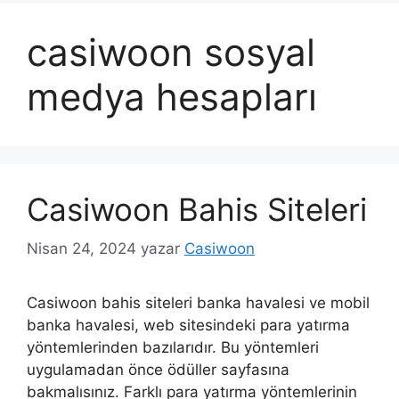
casiwoon sosyal
medya hesapları
Casiwoon Bahis Siteleri
Nisan 24, 2024
yazar
Casiwoon
Casiwoon bahis siteleri banka havalesi ve mobil
banka havalesi, web sitesindeki para yatırma
yöntemlerinden bazılarıdır. Bu yöntemleri
uygulamadan önce ödüller sayfasına
bakmalısınız. Farklı para yatırma yöntemlerinin