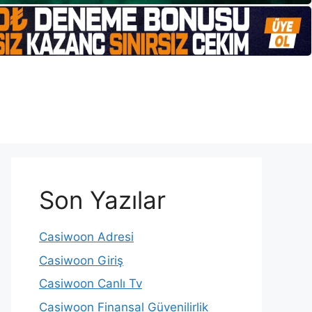
Son Yazılar
Casiwoon Adresi
Casiwoon Giriş
Casiwoon Canlı Tv
Casiwoon Finansal Güvenilirlik