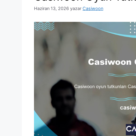
Haziran 13, 2026
yazar
Casiwoon