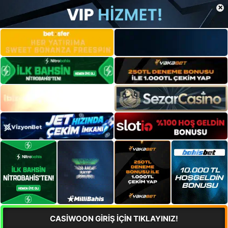
×
CASİWOON GİRİŞ İÇİN TIKLAYINIZ!