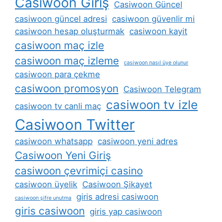
Casiwoon Giriş
Casiwoon Güncel
casiwoon güncel adresi
casiwoon güvenlir mi
casiwoon hesap oluşturmak
casiwoon kayit
casiwoon maç izle
casiwoon maç izleme
casiwoon nasıl üye olunur
casiwoon para çekme
casiwoon promosyon
Casiwoon Telegram
casiwoon tv izle
casiwoon tv canli maç
Casiwoon Twitter
casiwoon whatsapp
casiwoon yeni adres
Casiwoon Yeni Giriş
casiwoon çevrimiçi casino
casiwoon üyelik
Casiwoon Şikayet
giris adresi casiwoon
casiwoon şifre unutma
giris casiwoon
giris yap casiwoon