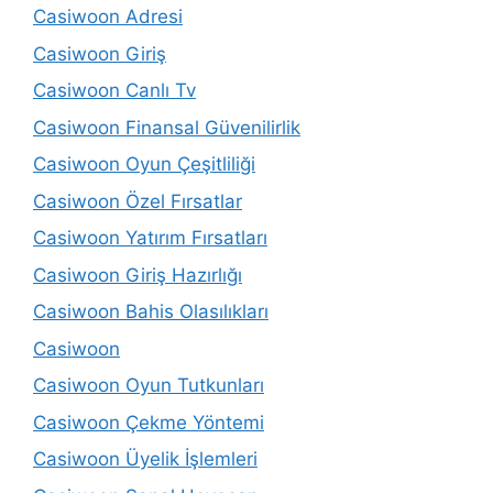
Casiwoon Adresi
Casiwoon Giriş
Casiwoon Canlı Tv
Casiwoon Finansal Güvenilirlik
Casiwoon Oyun Çeşitliliği
Casiwoon Özel Fırsatlar
Casiwoon Yatırım Fırsatları
Casiwoon Giriş Hazırlığı
Casiwoon Bahis Olasılıkları
Casiwoon
Casiwoon Oyun Tutkunları
Casiwoon Çekme Yöntemi
Casiwoon Üyelik İşlemleri