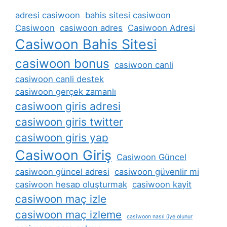
adresi casiwoon
bahis sitesi casiwoon
Casiwoon
casiwoon adres
Casiwoon Adresi
Casiwoon Bahis Sitesi
casiwoon bonus
casiwoon canli
casiwoon canli destek
casiwoon gerçek zamanlı
casiwoon giris adresi
casiwoon giris twitter
casiwoon giris yap
Casiwoon Giriş
Casiwoon Güncel
casiwoon güncel adresi
casiwoon güvenlir mi
casiwoon hesap oluşturmak
casiwoon kayit
casiwoon maç izle
casiwoon maç izleme
casiwoon nasıl üye olunur