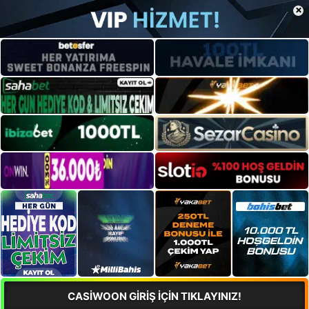
×
CASİWOON GİRİŞ İÇİN TIKLAYINIZ!