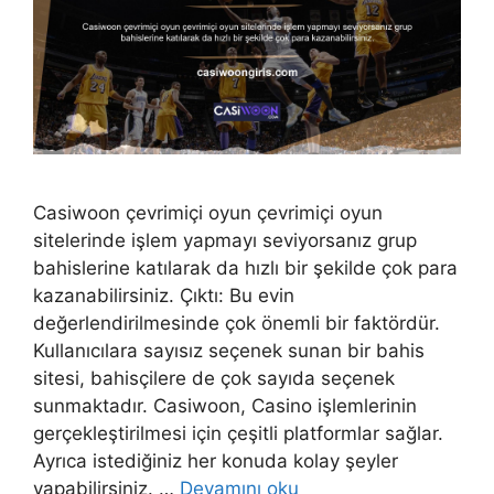
Casiwoon çevrimiçi oyun çevrimiçi oyun
sitelerinde işlem yapmayı seviyorsanız grup
bahislerine katılarak da hızlı bir şekilde çok para
kazanabilirsiniz. Çıktı: Bu evin
değerlendirilmesinde çok önemli bir faktördür.
Kullanıcılara sayısız seçenek sunan bir bahis
sitesi, bahisçilere de çok sayıda seçenek
sunmaktadır. Casiwoon, Casino işlemlerinin
gerçekleştirilmesi için çeşitli platformlar sağlar.
Ayrıca istediğiniz her konuda kolay şeyler
yapabilirsiniz. …
Devamını oku