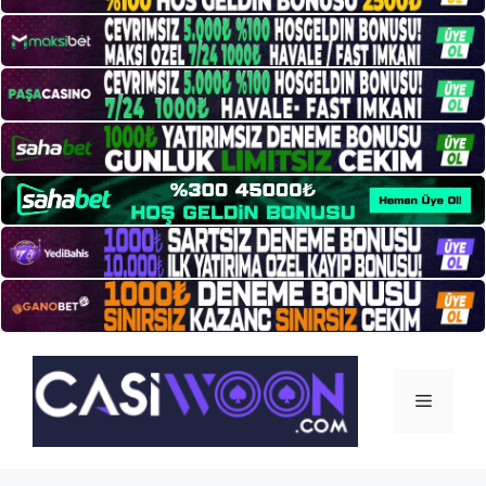
İçeriğe
atla
Menü