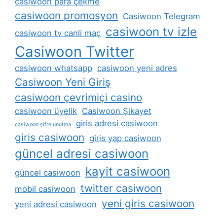
casiwoon para çekme
casiwoon promosyon
Casiwoon Telegram
casiwoon tv izle
casiwoon tv canli maç
Casiwoon Twitter
casiwoon whatsapp
casiwoon yeni adres
Casiwoon Yeni Giriş
casiwoon çevrimiçi casino
casiwoon üyelik
Casiwoon Şikayet
giris adresi casiwoon
casiwoon şifre unutma
giris casiwoon
giris yap casiwoon
güncel adresi casiwoon
kayit casiwoon
güncel casiwoon
twitter casiwoon
mobil casiwoon
yeni giris casiwoon
yeni adresi casiwoon