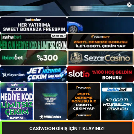
×
CASİWOON GİRİŞ İÇİN TIKLAYINIZ!