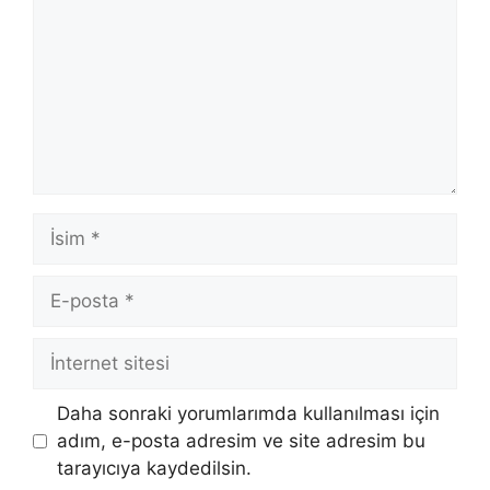
İsim
E-
posta
İnternet
sitesi
Daha sonraki yorumlarımda kullanılması için
adım, e-posta adresim ve site adresim bu
tarayıcıya kaydedilsin.