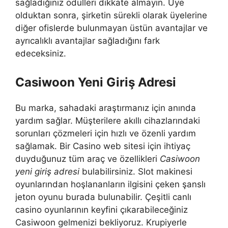
sağladığınız ödülleri dikkate almayın. Üye
olduktan sonra, şirketin sürekli olarak üyelerine
diğer ofislerde bulunmayan üstün avantajlar ve
ayrıcalıklı avantajlar sağladığını fark
edeceksiniz.
Casiwoon Yeni Giriş Adresi
Bu marka, sahadaki araştırmanız için anında
yardım sağlar. Müşterilere akıllı cihazlarındaki
sorunları çözmeleri için hızlı ve özenli yardım
sağlamak. Bir Casino web sitesi için ihtiyaç
duyduğunuz tüm araç ve özellikleri
Casiwoon
yeni giriş adresi
bulabilirsiniz. Slot makinesi
oyunlarından hoşlananların ilgisini çeken şanslı
jeton oyunu burada bulunabilir. Çeşitli canlı
casino oyunlarının keyfini çıkarabileceğiniz
Casiwoon gelmenizi bekliyoruz. Krupiyerle