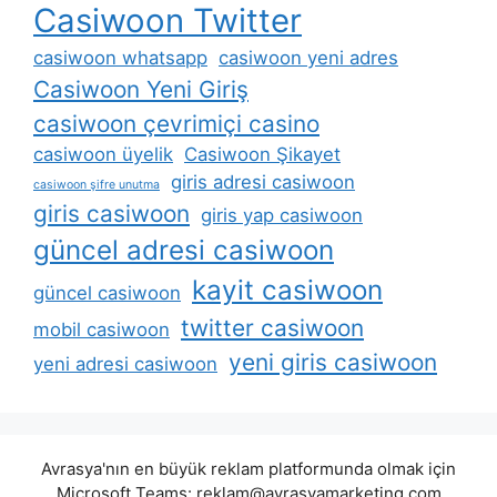
Casiwoon Twitter
casiwoon whatsapp
casiwoon yeni adres
Casiwoon Yeni Giriş
casiwoon çevrimiçi casino
casiwoon üyelik
Casiwoon Şikayet
giris adresi casiwoon
casiwoon şifre unutma
giris casiwoon
giris yap casiwoon
güncel adresi casiwoon
kayit casiwoon
güncel casiwoon
twitter casiwoon
mobil casiwoon
yeni giris casiwoon
yeni adresi casiwoon
Avrasya'nın en büyük reklam platformunda olmak için
Microsoft Teams:
reklam@avrasyamarketing.com