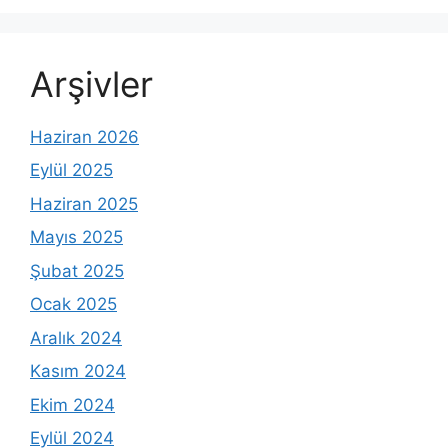
Arşivler
Haziran 2026
Eylül 2025
Haziran 2025
Mayıs 2025
Şubat 2025
Ocak 2025
Aralık 2024
Kasım 2024
Ekim 2024
Eylül 2024