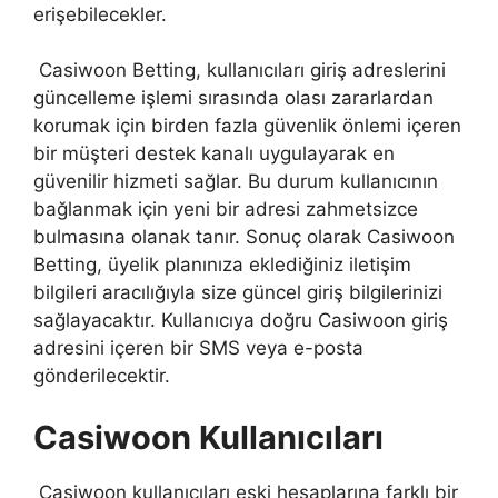
erişebilecekler.
Casiwoon Betting, kullanıcıları giriş adreslerini
güncelleme işlemi sırasında olası zararlardan
korumak için birden fazla güvenlik önlemi içeren
bir müşteri destek kanalı uygulayarak en
güvenilir hizmeti sağlar. Bu durum kullanıcının
bağlanmak için yeni bir adresi zahmetsizce
bulmasına olanak tanır. Sonuç olarak Casiwoon
Betting, üyelik planınıza eklediğiniz iletişim
bilgileri aracılığıyla size güncel giriş bilgilerinizi
sağlayacaktır. Kullanıcıya doğru Casiwoon giriş
adresini içeren bir SMS veya e-posta
gönderilecektir.
Casiwoon Kullanıcıları
Casiwoon kullanıcıları eski hesaplarına farklı bir