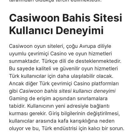
Casiwoon Bahis Sitesi
Kullanıcı Deneyimi
Casiwoon oyun siteleri, çoğu Avrupa diliyle
uyumlu çevrimiçi Casino ve oyun hizmetleri
sunmaktadır. Türkçe dili de desteklenmektedir.
Bu sayede kaliteli ve güvenilir oyun hizmetleri
Türk kullanıcılar için daha ulaşılabilir olacak.
Ancak diğer Türk çevrimiçi Casino platformları
gibi
Casiwoon bahis sitesi kullanıcı deneyimi
Gaming de erişim açısından sınırlamalara
tabidir. Kullanıcının yeni adresiyle bağlantı
kurması gerekir. Giriş bilgilerinin değiştirilmesi,
kullanıcılar arasında kafa karışıklığına neden
oluyor ve bu, Türk endüstrisi için kalıcı bir sorun.