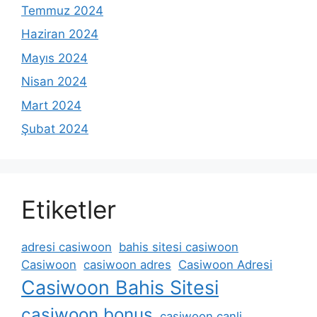
Temmuz 2024
Haziran 2024
Mayıs 2024
Nisan 2024
Mart 2024
Şubat 2024
Etiketler
adresi casiwoon
bahis sitesi casiwoon
Casiwoon
casiwoon adres
Casiwoon Adresi
Casiwoon Bahis Sitesi
casiwoon bonus
casiwoon canli