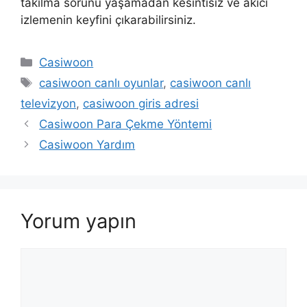
takılma sorunu yaşamadan kesintisiz ve akıcı
izlemenin keyfini çıkarabilirsiniz.
Kategoriler
Casiwoon
Etiketler
casiwoon canlı oyunlar
,
casiwoon canlı
televizyon
,
casiwoon giris adresi
Casiwoon Para Çekme Yöntemi
Casiwoon Yardım
Yorum yapın
Yorum