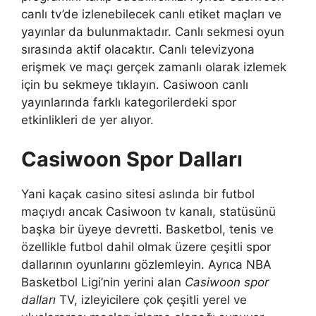
canlı tv’de izlenebilecek canlı etiket maçları ve
yayınlar da bulunmaktadır. Canlı sekmesi oyun
sırasında aktif olacaktır. Canlı televizyona
erişmek ve maçı gerçek zamanlı olarak izlemek
için bu sekmeye tıklayın. Casiwoon canlı
yayınlarında farklı kategorilerdeki spor
etkinlikleri de yer alıyor.
Casiwoon Spor Dalları
Yani kaçak casino sitesi aslında bir futbol
maçıydı ancak Casiwoon tv kanalı, statüsünü
başka bir üyeye devretti. Basketbol, ​​tenis ve
özellikle futbol dahil olmak üzere çeşitli spor
dallarının oyunlarını gözlemleyin. Ayrıca NBA
Basketbol Ligi’nin yerini alan
Casiwoon spor
dalları
TV, izleyicilere çok çeşitli yerel ve