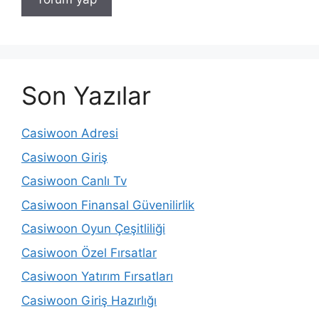
Son Yazılar
Casiwoon Adresi
Casiwoon Giriş
Casiwoon Canlı Tv
Casiwoon Finansal Güvenilirlik
Casiwoon Oyun Çeşitliliği
Casiwoon Özel Fırsatlar
Casiwoon Yatırım Fırsatları
Casiwoon Giriş Hazırlığı