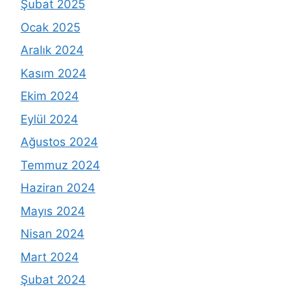
Şubat 2025
Ocak 2025
Aralık 2024
Kasım 2024
Ekim 2024
Eylül 2024
Ağustos 2024
Temmuz 2024
Haziran 2024
Mayıs 2024
Nisan 2024
Mart 2024
Şubat 2024