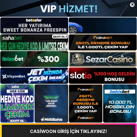
×
CASİWOON GİRİŞ İÇİN TIKLAYINIZ!