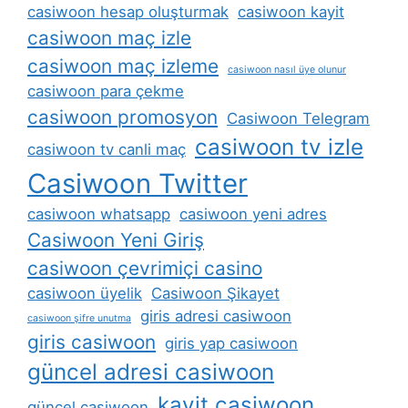
casiwoon hesap oluşturmak
casiwoon kayit
casiwoon maç izle
casiwoon maç izleme
casiwoon nasıl üye olunur
casiwoon para çekme
casiwoon promosyon
Casiwoon Telegram
casiwoon tv izle
casiwoon tv canli maç
Casiwoon Twitter
casiwoon whatsapp
casiwoon yeni adres
Casiwoon Yeni Giriş
casiwoon çevrimiçi casino
casiwoon üyelik
Casiwoon Şikayet
giris adresi casiwoon
casiwoon şifre unutma
giris casiwoon
giris yap casiwoon
güncel adresi casiwoon
kayit casiwoon
güncel casiwoon