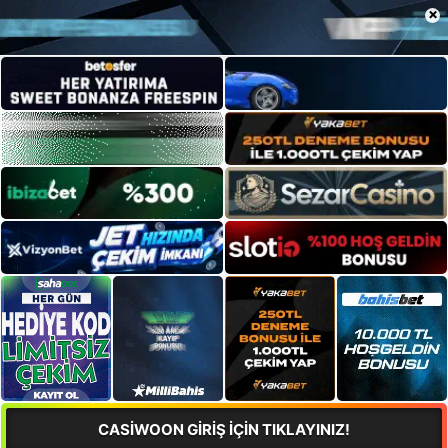
×
CASİWOON GİRİŞ İÇİN TIKLAYINIZ!