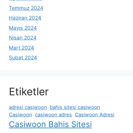
Temmuz 2024
Haziran 2024
Mayıs 2024
Nisan 2024
Mart 2024
Şubat 2024
Etiketler
adresi casiwoon
bahis sitesi casiwoon
Casiwoon
casiwoon adres
Casiwoon Adresi
Casiwoon Bahis Sitesi