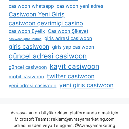
casiwoon whatsapp
casiwoon yeni adres
Casiwoon Yeni Giriş
casiwoon çevrimiçi casino
casiwoon üyelik
Casiwoon Şikayet
giris adresi casiwoon
casiwoon şifre unutma
giris casiwoon
giris yap casiwoon
güncel adresi casiwoon
kayit casiwoon
güncel casiwoon
twitter casiwoon
mobil casiwoon
yeni giris casiwoon
yeni adresi casiwoon
Avrasya'nın en büyük reklam platformunda olmak için
Microsoft Teams:
reklam@avrasyamarketing.com
adresimizden veya Telegram: @Avrasyamarketing