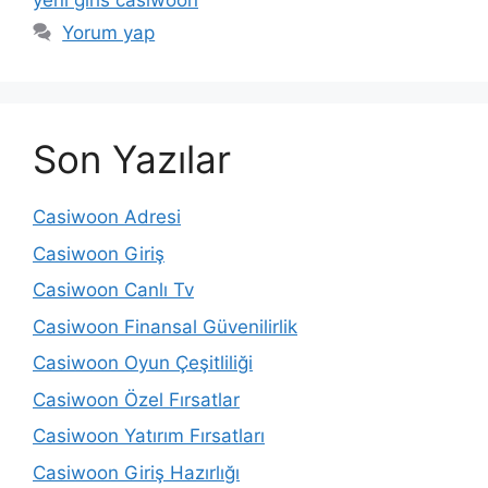
yeni giris casiwoon
Yorum yap
Son Yazılar
Casiwoon Adresi
Casiwoon Giriş
Casiwoon Canlı Tv
Casiwoon Finansal Güvenilirlik
Casiwoon Oyun Çeşitliliği
Casiwoon Özel Fırsatlar
Casiwoon Yatırım Fırsatları
Casiwoon Giriş Hazırlığı