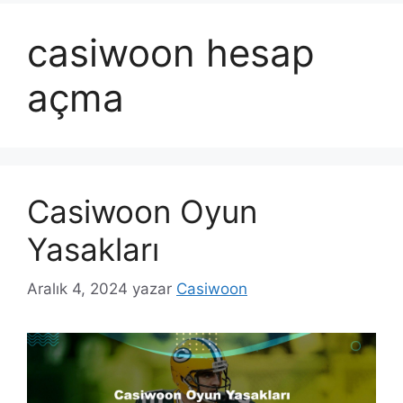
casiwoon hesap
açma
Casiwoon Oyun
Yasakları
Aralık 4, 2024
yazar
Casiwoon