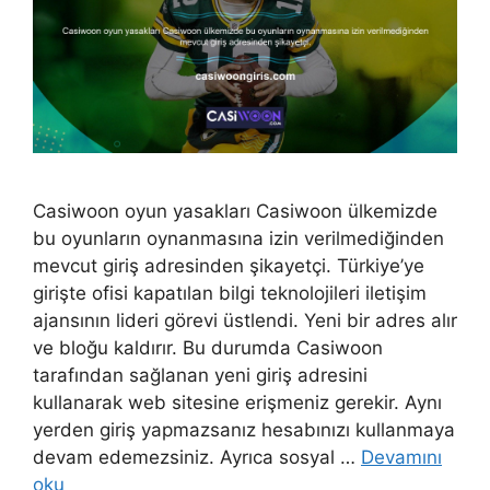
Casiwoon oyun yasakları Casiwoon ülkemizde
bu oyunların oynanmasına izin verilmediğinden
mevcut giriş adresinden şikayetçi. Türkiye’ye
girişte ofisi kapatılan bilgi teknolojileri iletişim
ajansının lideri görevi üstlendi. Yeni bir adres alır
ve bloğu kaldırır. Bu durumda Casiwoon
tarafından sağlanan yeni giriş adresini
kullanarak web sitesine erişmeniz gerekir. Aynı
yerden giriş yapmazsanız hesabınızı kullanmaya
devam edemezsiniz. Ayrıca sosyal …
Devamını
oku