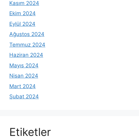
Kasım 2024
Ekim 2024
Eylül 2024
Ağustos 2024
Temmuz 2024
Haziran 2024
Mayıs 2024
Nisan 2024
Mart 2024
Şubat 2024
Etiketler