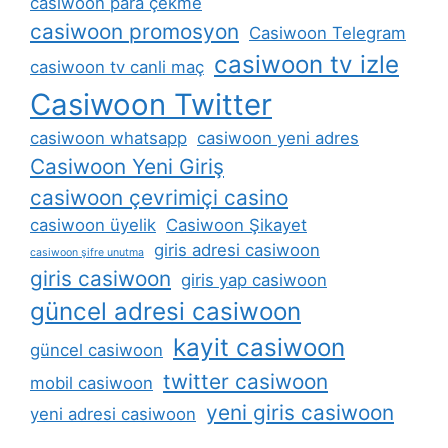
casiwoon para çekme
casiwoon promosyon
Casiwoon Telegram
casiwoon tv izle
casiwoon tv canli maç
Casiwoon Twitter
casiwoon whatsapp
casiwoon yeni adres
Casiwoon Yeni Giriş
casiwoon çevrimiçi casino
casiwoon üyelik
Casiwoon Şikayet
giris adresi casiwoon
casiwoon şifre unutma
giris casiwoon
giris yap casiwoon
güncel adresi casiwoon
kayit casiwoon
güncel casiwoon
twitter casiwoon
mobil casiwoon
yeni giris casiwoon
yeni adresi casiwoon