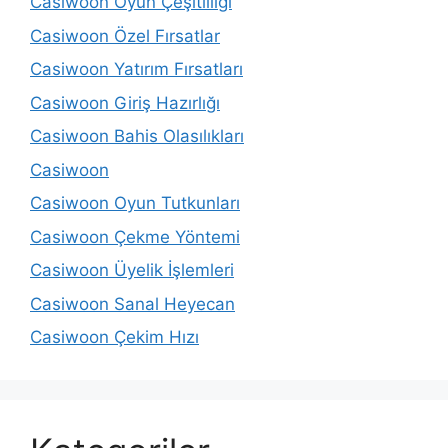
Casiwoon Oyun Çeşitliliği
Casiwoon Özel Fırsatlar
Casiwoon Yatırım Fırsatları
Casiwoon Giriş Hazırlığı
Casiwoon Bahis Olasılıkları
Casiwoon
Casiwoon Oyun Tutkunları
Casiwoon Çekme Yöntemi
Casiwoon Üyelik İşlemleri
Casiwoon Sanal Heyecan
Casiwoon Çekim Hızı